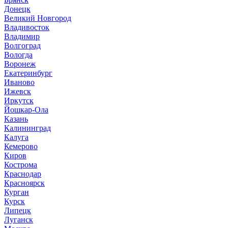
Донецк
Великий Новгород
Владивосток
Владимир
Волгоград
Вологда
Воронеж
Екатеринбург
Иваново
Ижевск
Иркутск
Йошкар-Ола
Казань
Калининград
Калуга
Кемерово
Киров
Кострома
Краснодар
Красноярск
Курган
Курск
Липецк
Луганск